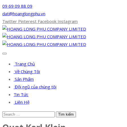
09 69 09 88 09
dat@hoanglongphu.vn
Twitter
Pinterest
Facebook
Instagram
Trang Chủ
Về Chúng Tôi
Sản Phẩm
Đội ngũ của chúng tôi
Tin Tức
Liên Hệ