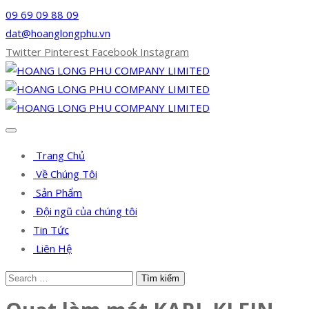
09 69 09 88 09
dat@hoanglongphu.vn
Twitter
Pinterest
Facebook
Instagram
Trang Chủ
Về Chúng Tôi
Sản Phẩm
Đội ngũ của chúng tôi
Tin Tức
Liên Hệ