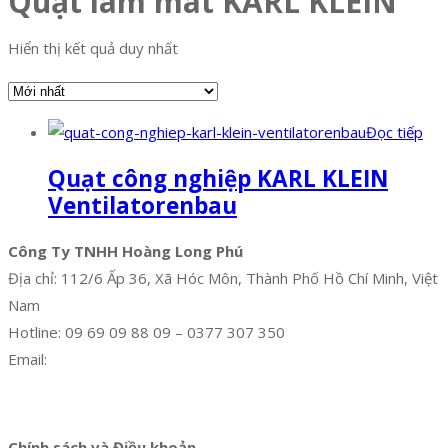
Quạt làm mát KARL KLEIN
Hiển thị kết quả duy nhất
Đọc tiếp
Quạt công nghiệp KARL KLEIN
Ventilatorenbau
Công Ty TNHH Hoàng Long Phú
Địa chỉ: 112/6 Ấp 36, Xã Hóc Môn, Thành Phố Hồ Chí Minh, Việt
Nam
Hotline: 09 69 09 88 09 – 0377 307 350
Email:
dat@hoanglongphu.vn
Facebook
Twitter
Instagram
Pinterest
Tumblr
Behance
Chính sách và Điều khoản