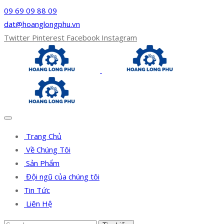
09 69 09 88 09
dat@hoanglongphu.vn
Twitter
Pinterest
Facebook
Instagram
Trang Chủ
Về Chúng Tôi
Sản Phẩm
Đội ngũ của chúng tôi
Tin Tức
Liên Hệ