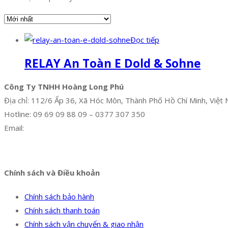
Đọc tiếp
RELAY An Toàn E Dold & Sohne
Công Ty TNHH Hoàng Long Phú
Địa chỉ: 112/6 Ấp 36, Xã Hóc Môn, Thành Phố Hồ Chí Minh, Việt
Hotline: 09 69 09 88 09 – 0377 307 350
Email:
dat@hoanglongphu.vn
Facebook
Twitter
Instagram
Pinterest
Tumblr
Behance
Chính sách và Điều khoản
Chính sách bảo hành
Chính sách thanh toán
Chính sách vận chuyển & giao nhận