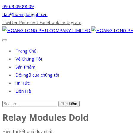
09 69 09 88 09
dat@hoanglongphu.vn
Twitter
Pinterest
Facebook
Instagram
Trang Chủ
Về Chúng Tôi
Sản Phẩm
Đội ngũ của chúng tôi
Tin Tức
Liên Hệ
Relay Modules Dold
Hiển thị kết quả duy nhất