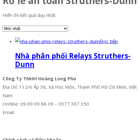
Rơ le an toàn Struthers-Dunn
Hiển thị kết quả duy nhất
Đọc tiếp
Nhà phân phối Relays Struthers-
Dunn
Công Ty TNHH Hoàng Long Phú
Địa chỉ: 112/6 Ấp 36, Xã Hóc Môn, Thành Phố Hồ Chí Minh, Việt
Nam
Hotline: 09 69 09 88 09 – 0377 307 350
Email:
dat@hoanglongphu.vn
Facebook
Twitter
Instagram
Pinterest
Tumblr
Behance
Chính sách và Điều khoản