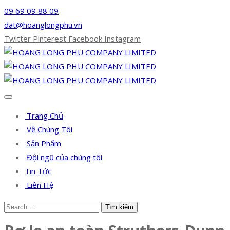
09 69 09 88 09
dat@hoanglongphu.vn
Twitter
Pinterest
Facebook
Instagram
Trang Chủ
Về Chúng Tôi
Sản Phẩm
Đội ngũ của chúng tôi
Tin Tức
Liên Hệ