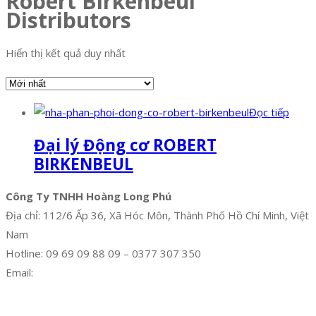
Robert Birkenbeul
Distributors
Hiển thị kết quả duy nhất
Đọc tiếp
Đại lý Động cơ ROBERT
BIRKENBEUL
Công Ty TNHH Hoàng Long Phú
Địa chỉ: 112/6 Ấp 36, Xã Hóc Môn, Thành Phố Hồ Chí Minh, Việt
Nam
Hotline: 09 69 09 88 09 – 0377 307 350
Email:
dat@hoanglongphu.vn
Facebook
Twitter
Instagram
Pinterest
Tumblr
Behance