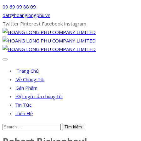
09 69 09 88 09
dat@hoanglongphu.vn
Twitter
Pinterest
Facebook
Instagram
Trang Chủ
Về Chúng Tôi
Sản Phẩm
Đội ngũ của chúng tôi
Tin Tức
Liên Hệ