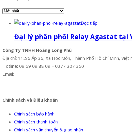
Đọc tiếp
Đại lý phân phối Relay Agastat tại
Công Ty TNHH Hoàng Long Phú
Địa chỉ: 112/6 Ấp 36, Xã Hóc Môn, Thành Phố Hồ Chí Minh, Việt
Hotline: 09 69 09 88 09 – 0377 307 350
Email:
dat@hoanglongphu.vn
Facebook
Twitter
Instagram
Pinterest
Tumblr
Behance
Chính sách và Điều khoản
Chính sách bảo hành
Chính sách thanh toán
Chính sách vận chuyển & giao nhận