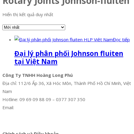
Rotary Joints Johnson-fluiten
Hiển thị kết quả duy nhất
Đọc tiếp
Đại lý phân phối Johnson fluiten
tại Việt Nam
Công Ty TNHH Hoàng Long Phú
Địa chỉ: 112/6 Ấp 36, Xã Hóc Môn, Thành Phố Hồ Chí Minh, Việt
Nam
Hotline: 09 69 09 88 09 – 0377 307 350
Email:
dat@hoanglongphu.vn
Facebook
Twitter
Instagram
Pinterest
Tumblr
Behance
Chính sách và Điều khoản