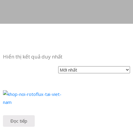
in
ức
iên
ệ
Hiển thị kết quả duy nhất
Đọc tiếp