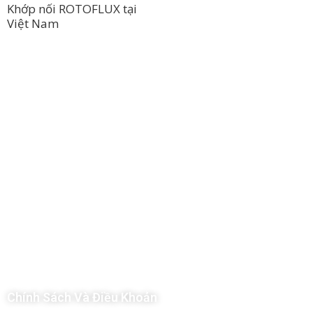
Khớp nối ROTOFLUX tại
Việt Nam
Công Ty TNHH Hoàng Long Phú
Địa chỉ: 112/6 Ấp 36, Xã Hóc Môn, Thành Phố Hồ Chí Minh, Việt
Nam
Hotline: 09 69 09 88 09 – 0377 307 350
Email:
dat@hoanglongphu.vn
Chính Sách Và Điều Khoản