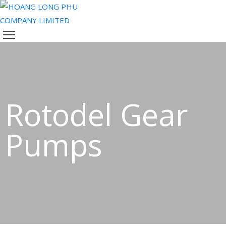
TRANG
CHỦ
VỀ
CHÚNG
TÔI
Rotodel Gear
SẢN
PHẨM
Pumps
ĐỘI
NGŨ
CỦA
CHÚNG
TÔI
TIN
TỨC