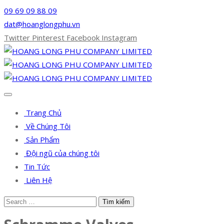
09 69 09 88 09
dat@hoanglongphu.vn
Twitter
Pinterest
Facebook
Instagram
Trang Chủ
Về Chúng Tôi
Sản Phẩm
Đội ngũ của chúng tôi
Tin Tức
Liên Hệ