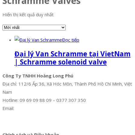
Schramme Valves
Hiển thị kết quả duy nhất
Đọc tiếp
Đại lý Van Schramme tại VietNam
| Schramme solenoid valve
Công Ty TNHH Hoàng Long Phú
Địa chỉ: 112/6 Ấp 36, Xã Hóc Môn, Thành Phố Hồ Chí Minh, Việt
Nam
Hotline: 09 69 09 88 09 – 0377 307 350
Email:
dat@hoanglongphu.vn
Facebook
Twitter
Instagram
Pinterest
Tumblr
Behance
Chính sách và Điều khoản