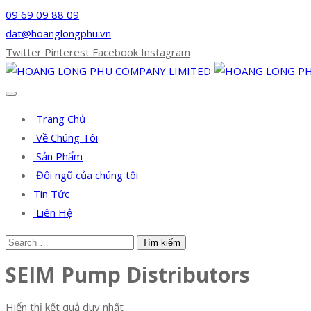
09 69 09 88 09
dat@hoanglongphu.vn
Twitter
Pinterest
Facebook
Instagram
Trang Chủ
Về Chúng Tôi
Sản Phẩm
Đội ngũ của chúng tôi
Tin Tức
Liên Hệ
SEIM Pump Distributors
Hiển thị kết quả duy nhất