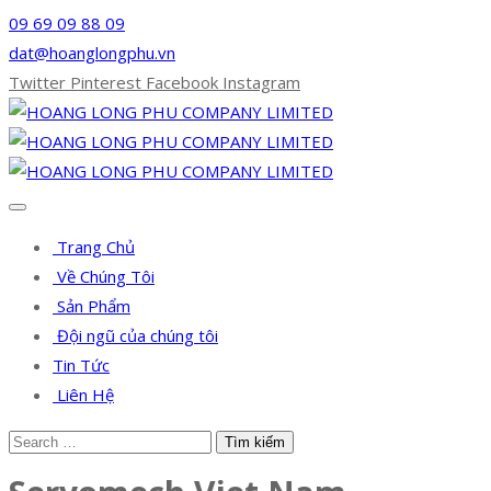
09 69 09 88 09
dat@hoanglongphu.vn
Twitter
Pinterest
Facebook
Instagram
Trang Chủ
Về Chúng Tôi
Sản Phẩm
Đội ngũ của chúng tôi
Tin Tức
Liên Hệ