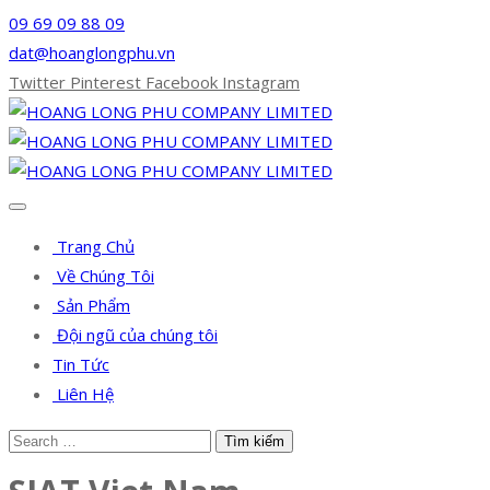
09 69 09 88 09
dat@hoanglongphu.vn
Twitter
Pinterest
Facebook
Instagram
Trang Chủ
Về Chúng Tôi
Sản Phẩm
Đội ngũ của chúng tôi
Tin Tức
Liên Hệ