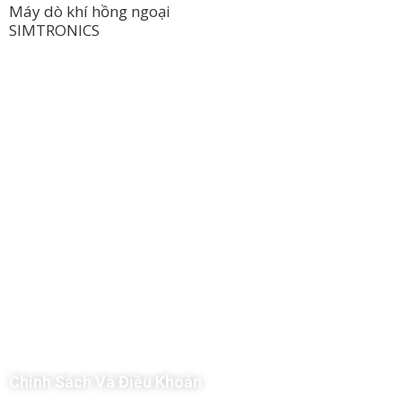
Máy dò khí hồng ngoại
SIMTRONICS
Công Ty TNHH Hoàng Long Phú
Địa chỉ: 112/6 Ấp 36, Xã Hóc Môn, Thành Phố Hồ Chí Minh, Việt
Nam
Hotline: 09 69 09 88 09 – 0377 307 350
Email:
dat@hoanglongphu.vn
Chính Sách Và Điều Khoản