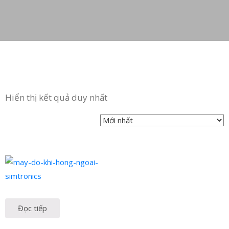
in
ức
iên
ệ
Hiển thị kết quả duy nhất
Đọc tiếp