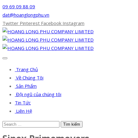
09 69 09 88 09
dat@hoanglongphu.vn
Twitter
Pinterest
Facebook
Instagram
Trang Chủ
Về Chúng Tôi
Sản Phẩm
Đội ngũ của chúng tôi
Tin Tức
Liên Hệ