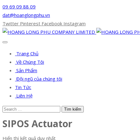
09 69 09 88 09
dat@hoanglongphu.vn
Twitter
Pinterest
Facebook
Instagram
Trang Chủ
Về Chúng Tôi
Sản Phẩm
Đội ngũ của chúng tôi
Tin Tức
Liên Hệ
SIPOS Actuator
Hiển thị kết quả duy nhất