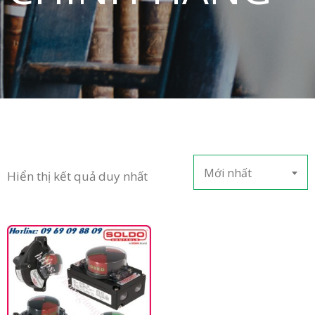
in
ức
iên
ệ
Mới nhất
Hiển thị kết quả duy nhất