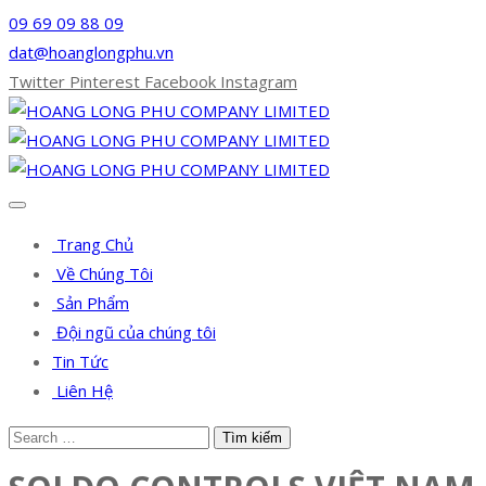
09 69 09 88 09
dat@hoanglongphu.vn
Twitter
Pinterest
Facebook
Instagram
Trang Chủ
Về Chúng Tôi
Sản Phẩm
Đội ngũ của chúng tôi
Tin Tức
Liên Hệ