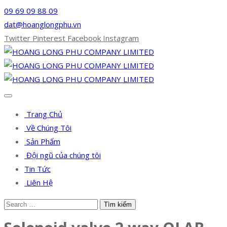
09 69 09 88 09
dat@hoanglongphu.vn
Twitter
Pinterest
Facebook
Instagram
Trang Chủ
Về Chúng Tôi
Sản Phẩm
Đội ngũ của chúng tôi
Tin Tức
Liên Hệ