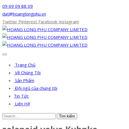
09 69 09 88 09
dat@hoanglongphu.vn
Twitter
Pinterest
Facebook
Instagram
Trang Chủ
Về Chúng Tôi
Sản Phẩm
Đội ngũ của chúng tôi
Tin Tức
Liên Hệ