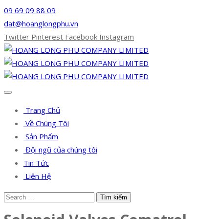
09 69 09 88 09
dat@hoanglongphu.vn
Twitter
Pinterest
Facebook
Instagram
Trang Chủ
Về Chúng Tôi
Sản Phẩm
Đội ngũ của chúng tôi
Tin Tức
Liên Hệ