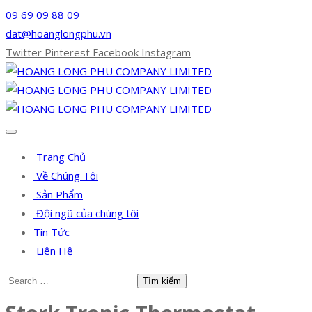
09 69 09 88 09
dat@hoanglongphu.vn
Twitter
Pinterest
Facebook
Instagram
Trang Chủ
Về Chúng Tôi
Sản Phẩm
Đội ngũ của chúng tôi
Tin Tức
Liên Hệ