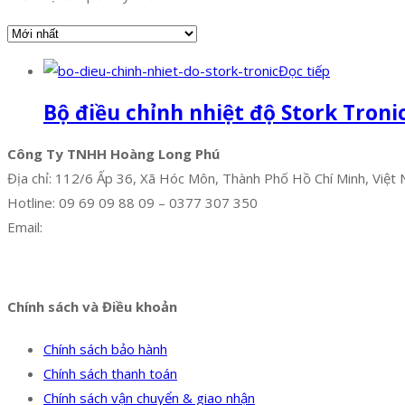
Đọc tiếp
Bộ điều chỉnh nhiệt độ Stork Troni
Công Ty TNHH Hoàng Long Phú
Địa chỉ: 112/6 Ấp 36, Xã Hóc Môn, Thành Phố Hồ Chí Minh, Việt
Hotline: 09 69 09 88 09 – 0377 307 350
Email:
dat@hoanglongphu.vn
Facebook
Twitter
Instagram
Pinterest
Tumblr
Behance
Chính sách và Điều khoản
Chính sách bảo hành
Chính sách thanh toán
Chính sách vận chuyển & giao nhận