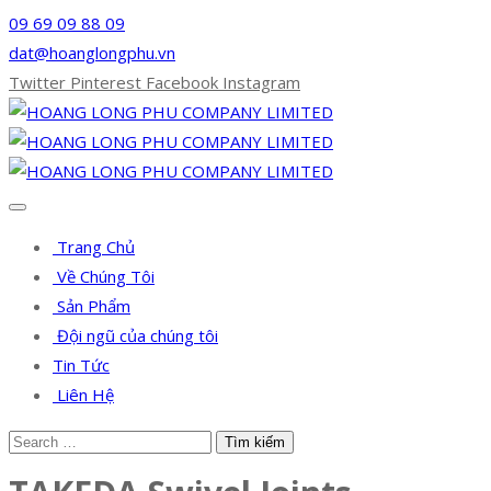
09 69 09 88 09
dat@hoanglongphu.vn
Twitter
Pinterest
Facebook
Instagram
Trang Chủ
Về Chúng Tôi
Sản Phẩm
Đội ngũ của chúng tôi
Tin Tức
Liên Hệ