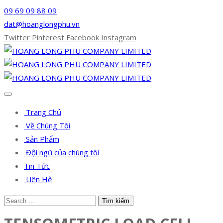
09 69 09 88 09
dat@hoanglongphu.vn
Twitter
Pinterest
Facebook
Instagram
Trang Chủ
Về Chúng Tôi
Sản Phẩm
Đội ngũ của chúng tôi
Tin Tức
Liên Hệ