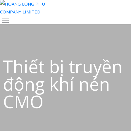
TRANG
CHỦ
VỀ
CHÚNG
TÔI
Thiết bị truyền
SẢN
PHẨM
động khí nén
ĐỘI
NGŨ
CMO
CỦA
CHÚNG
TÔI
TIN
TỨC