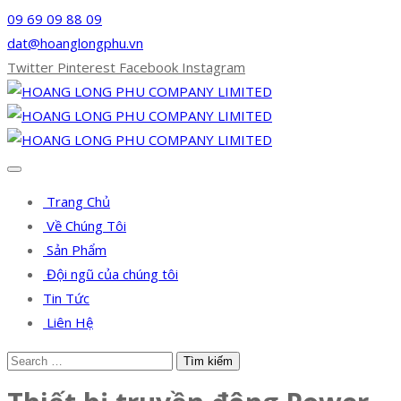
09 69 09 88 09
dat@hoanglongphu.vn
Twitter
Pinterest
Facebook
Instagram
Trang Chủ
Về Chúng Tôi
Sản Phẩm
Đội ngũ của chúng tôi
Tin Tức
Liên Hệ