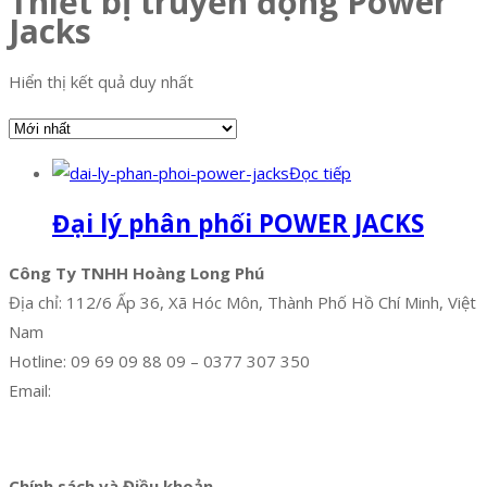
Thiết bị truyền động Power
Jacks
Hiển thị kết quả duy nhất
Đọc tiếp
Đại lý phân phối POWER JACKS
Công Ty TNHH Hoàng Long Phú
Địa chỉ: 112/6 Ấp 36, Xã Hóc Môn, Thành Phố Hồ Chí Minh, Việt
Nam
Hotline: 09 69 09 88 09 – 0377 307 350
Email:
dat@hoanglongphu.vn
Facebook
Twitter
Instagram
Pinterest
Tumblr
Behance
Chính sách và Điều khoản