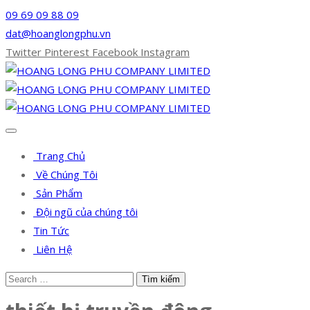
09 69 09 88 09
dat@hoanglongphu.vn
Twitter
Pinterest
Facebook
Instagram
Trang Chủ
Về Chúng Tôi
Sản Phẩm
Đội ngũ của chúng tôi
Tin Tức
Liên Hệ