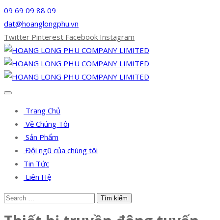
09 69 09 88 09
dat@hoanglongphu.vn
Twitter
Pinterest
Facebook
Instagram
Trang Chủ
Về Chúng Tôi
Sản Phẩm
Đội ngũ của chúng tôi
Tin Tức
Liên Hệ