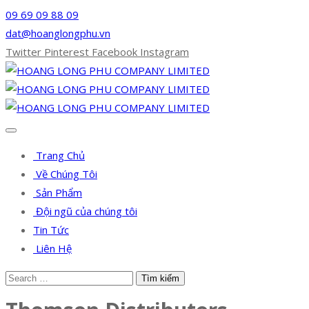
09 69 09 88 09
dat@hoanglongphu.vn
Twitter
Pinterest
Facebook
Instagram
Trang Chủ
Về Chúng Tôi
Sản Phẩm
Đội ngũ của chúng tôi
Tin Tức
Liên Hệ