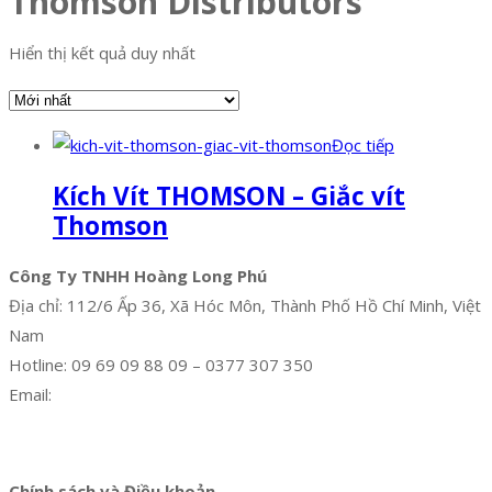
Thomson Distributors
Hiển thị kết quả duy nhất
Đọc tiếp
Kích Vít THOMSON – Giắc vít
Thomson
Công Ty TNHH Hoàng Long Phú
Địa chỉ: 112/6 Ấp 36, Xã Hóc Môn, Thành Phố Hồ Chí Minh, Việt
Nam
Hotline: 09 69 09 88 09 – 0377 307 350
Email:
dat@hoanglongphu.vn
Facebook
Twitter
Instagram
Pinterest
Tumblr
Behance
Chính sách và Điều khoản