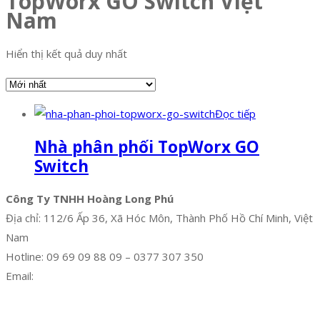
TopWorx GO Switch Việt
Nam
Hiển thị kết quả duy nhất
Đọc tiếp
Nhà phân phối TopWorx GO
Switch
Công Ty TNHH Hoàng Long Phú
Địa chỉ: 112/6 Ấp 36, Xã Hóc Môn, Thành Phố Hồ Chí Minh, Việt
Nam
Hotline: 09 69 09 88 09 – 0377 307 350
Email:
dat@hoanglongphu.vn
Facebook
Twitter
Instagram
Pinterest
Tumblr
Behance