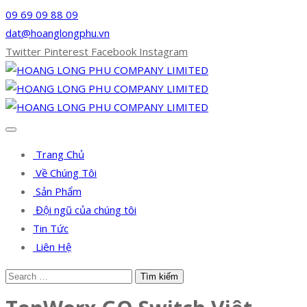
09 69 09 88 09
dat@hoanglongphu.vn
Twitter
Pinterest
Facebook
Instagram
Trang Chủ
Về Chúng Tôi
Sản Phẩm
Đội ngũ của chúng tôi
Tin Tức
Liên Hệ