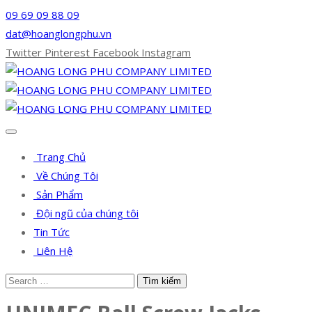
09 69 09 88 09
dat@hoanglongphu.vn
Twitter
Pinterest
Facebook
Instagram
Trang Chủ
Về Chúng Tôi
Sản Phẩm
Đội ngũ của chúng tôi
Tin Tức
Liên Hệ