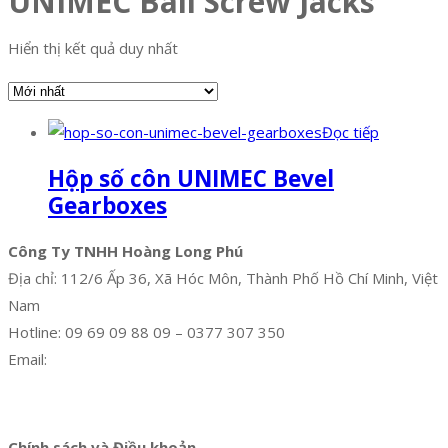
UNIMEC Ball Screw Jacks
Hiển thị kết quả duy nhất
Đọc tiếp
Hộp số côn UNIMEC Bevel
Gearboxes
Công Ty TNHH Hoàng Long Phú
Địa chỉ: 112/6 Ấp 36, Xã Hóc Môn, Thành Phố Hồ Chí Minh, Việt
Nam
Hotline: 09 69 09 88 09 – 0377 307 350
Email:
dat@hoanglongphu.vn
Facebook
Twitter
Instagram
Pinterest
Tumblr
Behance
Chính sách và Điều khoản