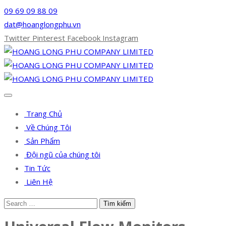
09 69 09 88 09
dat@hoanglongphu.vn
Twitter
Pinterest
Facebook
Instagram
Trang Chủ
Về Chúng Tôi
Sản Phẩm
Đội ngũ của chúng tôi
Tin Tức
Liên Hệ