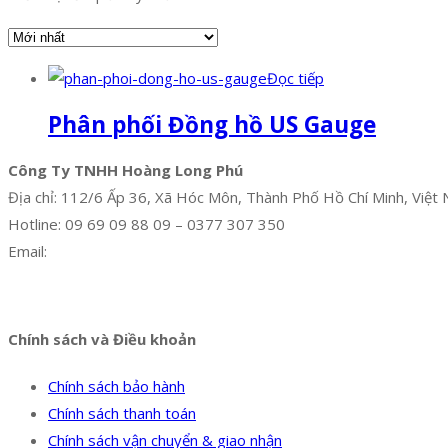
Đọc tiếp
Phân phối Đồng hồ US Gauge
Công Ty TNHH Hoàng Long Phú
Địa chỉ: 112/6 Ấp 36, Xã Hóc Môn, Thành Phố Hồ Chí Minh, Việt
Hotline: 09 69 09 88 09 – 0377 307 350
Email:
dat@hoanglongphu.vn
Facebook
Twitter
Instagram
Pinterest
Tumblr
Behance
Chính sách và Điều khoản
Chính sách bảo hành
Chính sách thanh toán
Chính sách vận chuyển & giao nhận