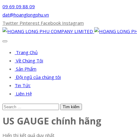
09 69 09 88 09
dat@hoanglongphu.vn
Twitter
Pinterest
Facebook
Instagram
Trang Chủ
Về Chúng Tôi
Sản Phẩm
Đội ngũ của chúng tôi
Tin Tức
Liên Hệ
US GAUGE chính hãng
Hiển thị kết quả duy nhất