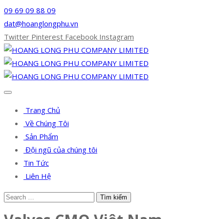
09 69 09 88 09
dat@hoanglongphu.vn
Twitter
Pinterest
Facebook
Instagram
Trang Chủ
Về Chúng Tôi
Sản Phẩm
Đội ngũ của chúng tôi
Tin Tức
Liên Hệ