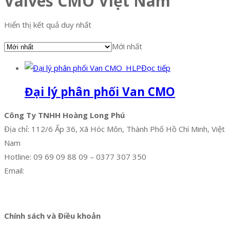
Valves CMO Việt Nam
Hiển thị kết quả duy nhất
Mới nhất
Đọc tiếp
Đại lý phân phối Van CMO
Công Ty TNHH Hoàng Long Phú
Địa chỉ: 112/6 Ấp 36, Xã Hóc Môn, Thành Phố Hồ Chí Minh, Việt
Nam
Hotline: 09 69 09 88 09 – 0377 307 350
Email:
dat@hoanglongphu.vn
Facebook
Twitter
Instagram
Pinterest
Tumblr
Behance
Chính sách và Điều khoản