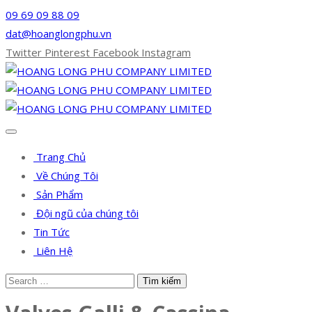
09 69 09 88 09
dat@hoanglongphu.vn
Twitter
Pinterest
Facebook
Instagram
Trang Chủ
Về Chúng Tôi
Sản Phẩm
Đội ngũ của chúng tôi
Tin Tức
Liên Hệ