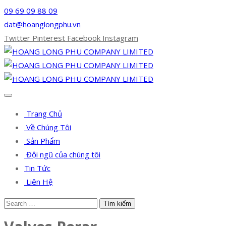
09 69 09 88 09
dat@hoanglongphu.vn
Twitter
Pinterest
Facebook
Instagram
Trang Chủ
Về Chúng Tôi
Sản Phẩm
Đội ngũ của chúng tôi
Tin Tức
Liên Hệ