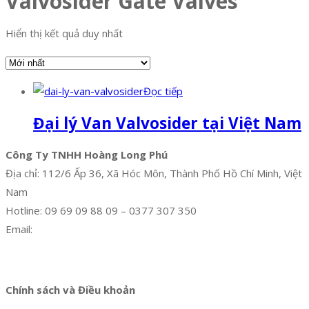
Valvosider Gate Valves
Hiển thị kết quả duy nhất
Đọc tiếp
Đại lý Van Valvosider tại Việt Nam
Công Ty TNHH Hoàng Long Phú
Địa chỉ: 112/6 Ấp 36, Xã Hóc Môn, Thành Phố Hồ Chí Minh, Việt
Nam
Hotline: 09 69 09 88 09 – 0377 307 350
Email:
dat@hoanglongphu.vn
Facebook
Twitter
Instagram
Pinterest
Tumblr
Behance
Chính sách và Điều khoản