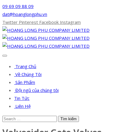
09 69 09 88 09
dat@hoanglongphu.vn
Twitter
Pinterest
Facebook
Instagram
Trang Chủ
Về Chúng Tôi
Sản Phẩm
Đội ngũ của chúng tôi
Tin Tức
Liên Hệ