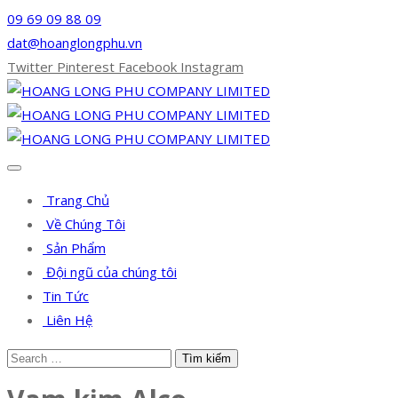
09 69 09 88 09
dat@hoanglongphu.vn
Twitter
Pinterest
Facebook
Instagram
Trang Chủ
Về Chúng Tôi
Sản Phẩm
Đội ngũ của chúng tôi
Tin Tức
Liên Hệ