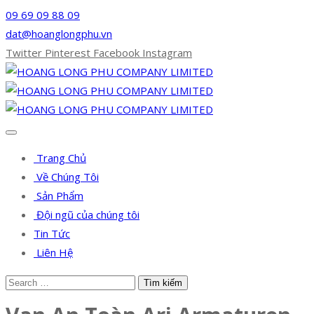
09 69 09 88 09
dat@hoanglongphu.vn
Twitter
Pinterest
Facebook
Instagram
Trang Chủ
Về Chúng Tôi
Sản Phẩm
Đội ngũ của chúng tôi
Tin Tức
Liên Hệ