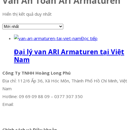
Van An Toàn Ari Armaturen
Hiển thị kết quả duy nhất
Đọc tiếp
Đại lý van ARI Armaturen tại Việt
Nam
Công Ty TNHH Hoàng Long Phú
Địa chỉ: 112/6 Ấp 36, Xã Hóc Môn, Thành Phố Hồ Chí Minh, Việt
Nam
Hotline: 09 69 09 88 09 – 0377 307 350
Email:
dat@hoanglongphu.vn
Facebook
Twitter
Instagram
Pinterest
Tumblr
Behance
Chính sách và Điều khoản