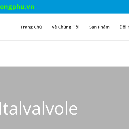
ongphu.vn
Trang Chủ
Về Chúng Tôi
Sản Phẩm
Đội 
talvalvole