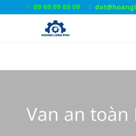
09 69 09 88 09
dat@hoangl
Van an toàn I