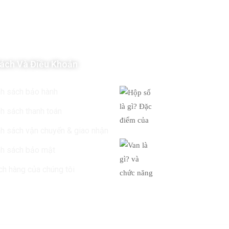
ách Và Điều Khoản
Tin Mới Nhất
Hộp số là gì? Đ
nh sách bảo hành
của
h sách thanh toán
19/03/2019
h sách vận chuyển & giao nhận
Van là gì? và c
nh sách bảo mật
của
h hàng của chúng tôi
19/03/2019