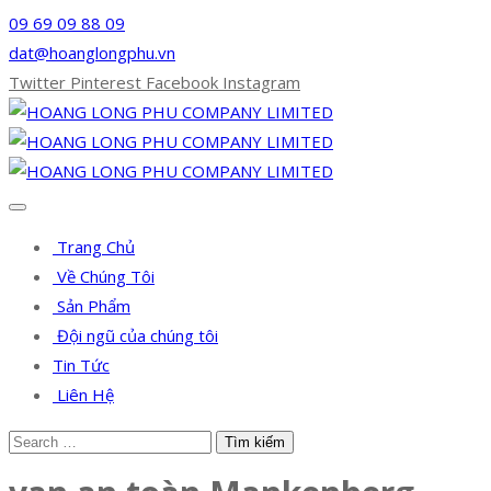
09 69 09 88 09
dat@hoanglongphu.vn
Twitter
Pinterest
Facebook
Instagram
Trang Chủ
Về Chúng Tôi
Sản Phẩm
Đội ngũ của chúng tôi
Tin Tức
Liên Hệ