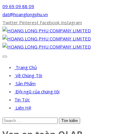
09 69 09 88 09
dat@hoanglongphu.vn
Twitter
Pinterest
Facebook
Instagram
Trang Chủ
Về Chúng Tôi
Sản Phẩm
Đội ngũ của chúng tôi
Tin Tức
Liên Hệ