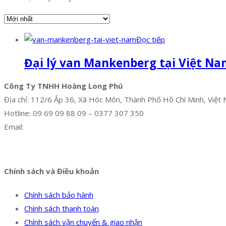
Đọc tiếp
Đại lý van Mankenberg tại Việt Na
Công Ty TNHH Hoàng Long Phú
Địa chỉ: 112/6 Ấp 36, Xã Hóc Môn, Thành Phố Hồ Chí Minh, Việt
Hotline: 09 69 09 88 09 – 0377 307 350
Email:
dat@hoanglongphu.vn
Facebook
Twitter
Instagram
Pinterest
Tumblr
Behance
Chính sách và Điều khoản
Chính sách bảo hành
Chính sách thanh toán
Chính sách vận chuyển & giao nhận