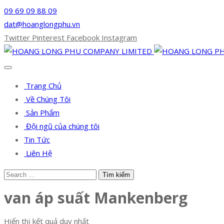
09 69 09 88 09
dat@hoanglongphu.vn
Twitter
Pinterest
Facebook
Instagram
Trang Chủ
Về Chúng Tôi
Sản Phẩm
Đội ngũ của chúng tôi
Tin Tức
Liên Hệ
van áp suất Mankenberg
Hiển thị kết quả duy nhất