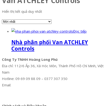
Van ATCHLEY Controls
Hiển thị kết quả duy nhất
Đọc tiếp
Nhà phân phối Van ATCHLEY
Controls
Công Ty TNHH Hoàng Long Phú
Địa chỉ: 112/6 Ấp 36, Xã Hóc Môn, Thành Phố Hồ Chí Minh, Việt
Nam
Hotline: 09 69 09 88 09 – 0377 307 350
Email:
dat@hoanglongphu.vn
Facebook
Twitter
Instagram
Pinterest
Tumblr
Behance
Chính sách và Điều khoản