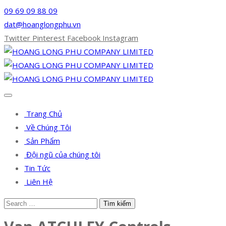
09 69 09 88 09
dat@hoanglongphu.vn
Twitter
Pinterest
Facebook
Instagram
Trang Chủ
Về Chúng Tôi
Sản Phẩm
Đội ngũ của chúng tôi
Tin Tức
Liên Hệ