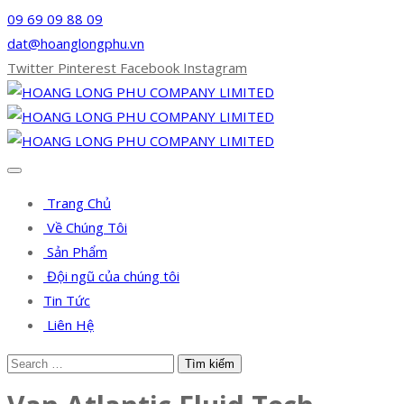
09 69 09 88 09
dat@hoanglongphu.vn
Twitter
Pinterest
Facebook
Instagram
Trang Chủ
Về Chúng Tôi
Sản Phẩm
Đội ngũ của chúng tôi
Tin Tức
Liên Hệ