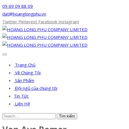
09 69 09 88 09
dat@hoanglongphu.vn
Twitter
Pinterest
Facebook
Instagram
Trang Chủ
Về Chúng Tôi
Sản Phẩm
Đội ngũ của chúng tôi
Tin Tức
Liên Hệ