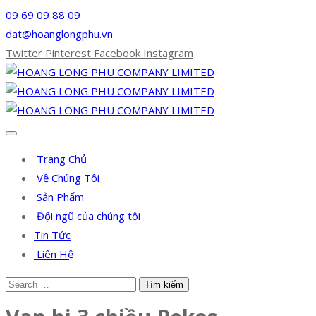
09 69 09 88 09
dat@hoanglongphu.vn
Twitter
Pinterest
Facebook
Instagram
Trang Chủ
Về Chúng Tôi
Sản Phẩm
Đội ngũ của chúng tôi
Tin Tức
Liên Hệ