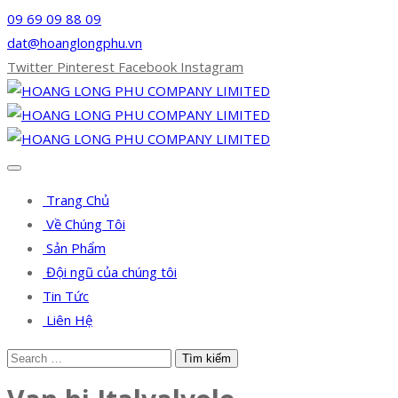
09 69 09 88 09
dat@hoanglongphu.vn
Twitter
Pinterest
Facebook
Instagram
Trang Chủ
Về Chúng Tôi
Sản Phẩm
Đội ngũ của chúng tôi
Tin Tức
Liên Hệ